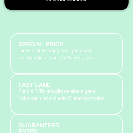
SPECIAL PRICE
Die E-Tickets sind günstiger als die
Standardtickets an der Abendkasse.
FAST LANE
Für die E-Tickets gibt es eine eigene
Schlange und schnelle Einlasskontrollen.
GUARANTEED
ENTRY