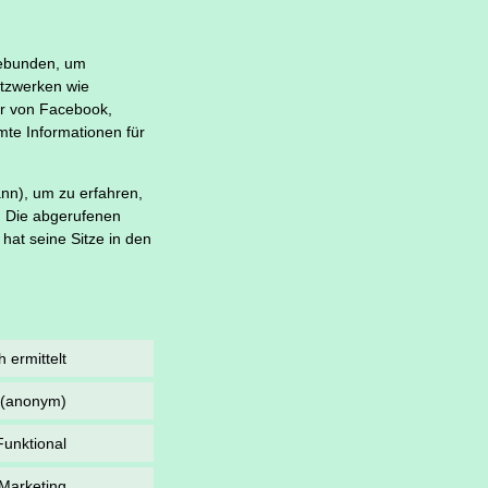
gebunden, um
Netzwerken wie
er von Facebook,
mte Informationen für
ann), um zu erfahren,
n. Die abgerufenen
hat seine Sitze in den
 ermittelt
k (anonym)
Funktional
 Marketing