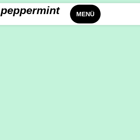
peppermint
MENÜ
DANK